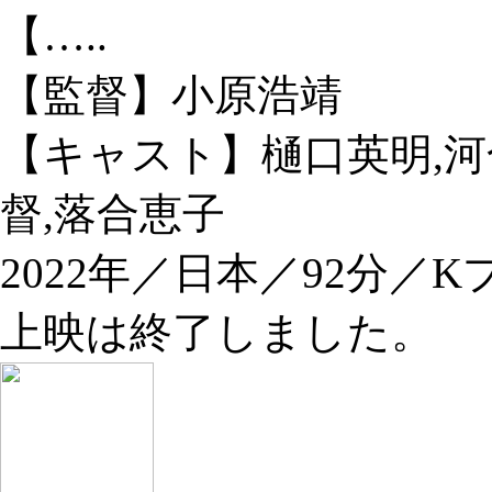
【…..
【監督】小原浩靖
【キャスト】樋口英明,河
督,落合恵子
2022年／日本／92分／
上映は終了しました。