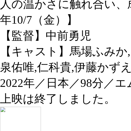
人の温かさに触れ合い、成
年10/7（金）】
【監督】中前勇児
【キャスト】馬場ふみか,
泉佑唯,仁科貴,伊藤かずえ
2022年／日本／98分／
上映は終了しました。