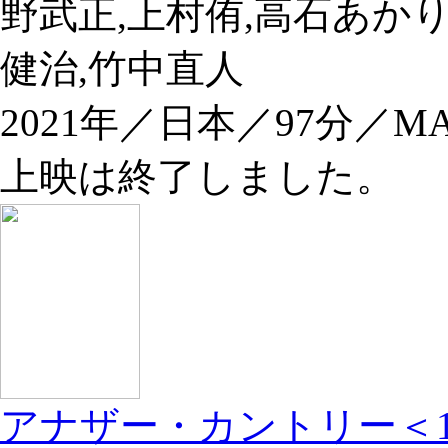
野武正,上村侑,高石あかり
健治,竹中直人
2021年／日本／97分／MA
上映は終了しました。
アナザー・カントリー＜