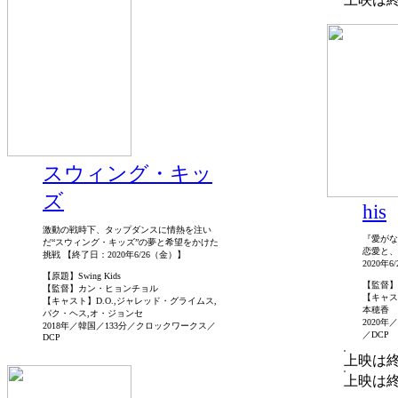
スウィング・キッ
ズ
his
激動の戦時下、タップダンスに情熱を注い
『愛がな
だ“スウィング・キッズ”の夢と希望をかけた
恋愛と、
挑戦 【終了日：2020年6/26（金）】
2020年
【原題】Swing Kids
【監督】
【監督】カン・ヒョンチョル
【キャス
【キャスト】D.O.,ジャレッド・グライムス,
本穂香
パク・ヘス,オ・ジョンセ
2020
2018年／韓国／133分／クロックワークス／
／DCP
DCP
上映は
上映は