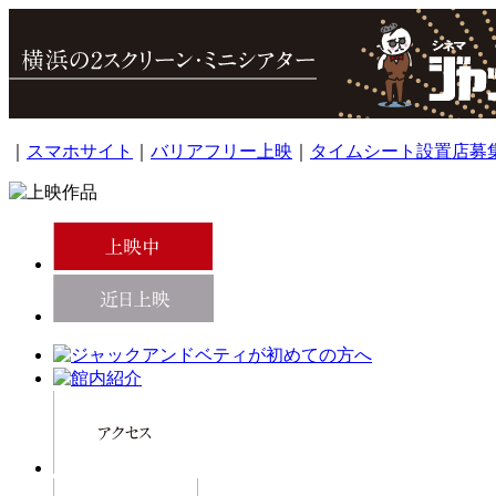
｜
スマホサイト
｜
バリアフリー上映
｜
タイムシート設置店募