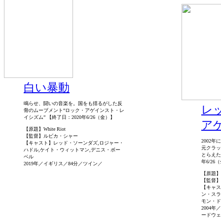
白い暴動
鳴らせ、闘いの音楽を。国をも揺るがした反
レ
骨のムーブメント“ロック・アゲインスト・レ
イシズム” 【終了日：2020年6/26（金）】
ア
【原題】White Riot
【監督】ルビカ・シャー
2002
【キャスト】レッド・ソーンダズ,ロジャー・
元クラッ
ハドル,ケイト・ウィットマン,デニス・ボー
とらえた
ベル
年6/2
2019年／イギリス／84分／ツイン／
【原題】Let
【監督】
【キャス
ン・スラ
モン・ド
2004
ードウェ