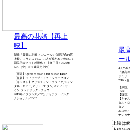
最高の花婿【再上
映】
最
新作「最高の花婿 アンコール」公開記念の再
ー
上映。フランスで5人に1人が観た2014年NO. 1
国民的大ヒット感動作！ 【終了日：2020年
6/26（金）※１週限定上映】
4人の娘
『最高の
【原題】Qu'est-ce qu'on a fait au Bon Dieu?
ァミリー
【監督】フィリップ・ドゥ・ショーブロン
7/10（
【キャスト】クリスチャン・クラビエ,シャン
タル・ロビー,アリ・アビタン,メディ・サド
【原題】Qu'e
ゥン,フレデリック・チョウ
Dieu?
2013年／フランス／97分／セテラ・インター
【監督】
ナショナル／DCP
【キャス
タル・ロ
タン
2018
ナショナ
上映は
上映は