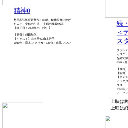
精神0
想田和弘監督最新作！82歳。精神医療に捧げ
続
た人生。突然の引退。 夫婦の純愛物語。
【終了日：2020年7/3（金）】
＜
【監督】想田和弘
【キャスト】山本昌知,山本芳子
ス
2020年／日本,アメリカ／128分／東風 ／DCP
タランテ
カロニ・
を経て帰
6/26
【原題】D
【監督】
【キャス
アック,
ダロ
1966
ア・フィ
上映は
上映は