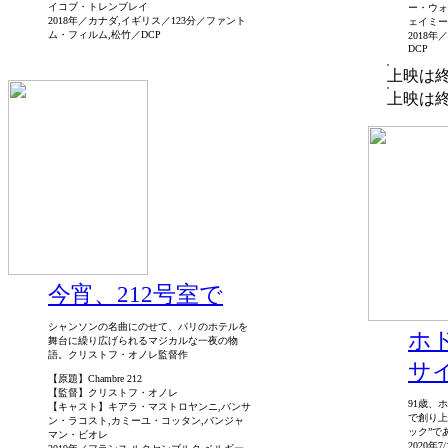
イコブ・トレンブレイ
ー・ウォ
2018年／カナダ,イギリス／123分／ファント
ェイミー
ム・フィルム,松竹／DCP
2018
DCP
上映は
上映は
今宵、212号室で
シャンソンの名曲にのせて、パリのホテルを
ホ
舞台に繰り広げられるマジカルな一夜の物
語。クリストフ・オノレ監督作
サ
【原題】Chambre 212
【監督】クリストフ・オノレ
91歳、
【キャスト】キアラ・マストロヤンニ,バンサ
で創り上
ン・ラコスト,カミーユ・コッタン,バンジャ
ック”で
マン・ビオレ
2020年