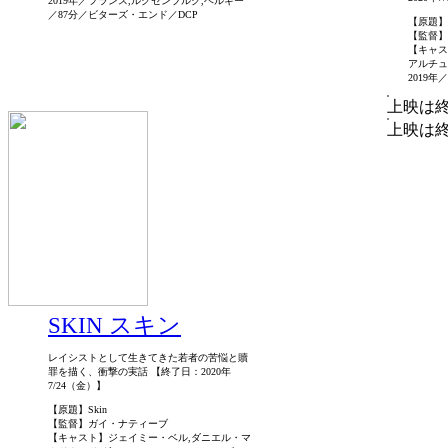
2019年／フランス,ルクセンブルク,ベルギー
／87分／ビターズ・エンド／DCP
【原題】Psyc
【監督】
【キャス
アルチュ
2019
上映は
上映は
SKIN スキン
レイシストとして生きてきた若者の苦悩と贖
罪を描く、衝撃の実話 【終了日：2020年
7/24（金）】
【原題】Skin
【監督】ガイ・ナティーブ
【キャスト】ジェイミー・ベル,ダニエル・マ