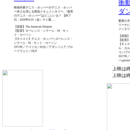
衝
映画作家デニス・ホッパーがデニス・ホッパ
ダ
ー本人を演じる異色ドキュメンタリー。“真実
のデニス・ホッパー”はどこにいる？ 【終了
日：2020年6/19（金）※１週…..
驚異の天
リーナに
【原題】The American Dreamer
メンタリ
【監督】ローレンス・シラー,L・M・キッ
ト・カーソン
【原題】Im
【キャスト】デニス・ホッパー,ローレンス・
【監督】
シラー,L・M・キット・カーソン
【キャス
1971年／アメリカ／81分／アダンソニア,ブロ
ル・カル
ードウェイ／DCP
コ,パブ
2017
バ,gnom
上映は
上映は