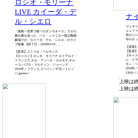
ロシオ・モリーナ
LIVE カイーダ・デ
ナ
ル・シエロ
ヴェネツ
ェニファ
『衝動―世界で唯一のダンサオーラ』でその
哭のリベ
舞台裏を追った、パリ・シャイヨー国立舞踊
年6/19
劇場での「カイーダ・デル・シエロ」のライ
ブ映像 【終了日：2020年6/19…..
【原題】The
【監督】
【監督】エミリオ・ベルモンテ
【キャス
【キャスト】ロシオ・モリーナ,エドアルド・
ム・クラ
トラシエラ,ホセ・アンヘル・カルモナ,オル
モン・ヘ
ーコ,パブロ・マルティン・ジョーンズ
2018
2016年／フランス,スペイン／97分／トレノ
136分
バ,gnome／
上映は
上映は