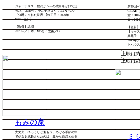
ジャーナリスト堀潤が５年の歳月をかけて追
第69回
った、 2020年、今こそ見なくてはいけない
CICA
「分断」された世界 【終了日：2020年
賞！HI
6/12（金）】
日：202
【監督】堀潤
【監督】H
2020年／日本／105分／太秦／DCP
【キャス
真起子
2019
トハウス
上映は
上映は
もみの家
大丈夫。ゆっくりと進もう。めぐる季節の中
ミ
で少女を成長させたのは、豊かな自然と生命