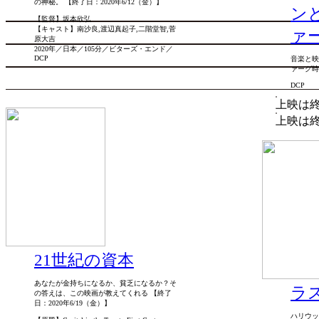
の神秘。 【終了日：2020年6/12（金）】
ン
【監督】坂本欣弘
【キャスト】南沙良,渡辺真起子,二階堂智,菅
ァ
原大吉
2020年／日本／105分／ビターズ・エンド／
DCP
音楽と映
ァーグ時
DCP
上映は
上映は
21世紀の資本
あなたが金持ちになるか、貧乏になるか？そ
ラ
の答えは、この映画が教えてくれる 【終了
日：2020年6/19（金）】
ハリウッ