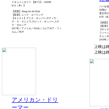
ドキュメンタリー 【終了日：2020年
6/11（木）】
パパを知
日間が、
【原題】Along for the Ride
童文学の
【監督】ニック・エベリング
6/26（
【キャスト】デニス・ホッパー,サティヤ・
デ・ラ・マニトウ,デビッド・ホッパー,ステ
【原題】Mijn
ラ・ガルシア
【監督】
2017年／アメリカ／101分／コピアポア・フィ
【キャス
ルム／DCP
フィーン
チェッボ
2019
上映は
上映は
アメリカン・ドリ
ーマー