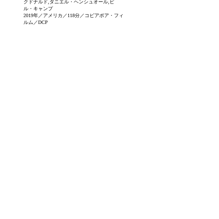
クドナルド,ダニエル・ヘンシュオール,ビ
ル・キャンプ
2019年／アメリカ／118分／コピアポア・フィ
ルム／DCP