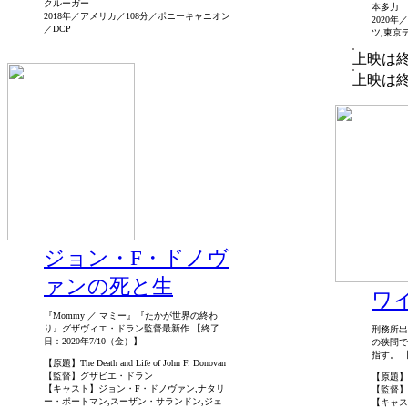
クルーガー
本多力
2018年／アメリカ／108分／ポニーキャニオン
2020
／DCP
ツ,東京
上映は
上映は
ジョン・F・ドノヴ
ァンの死と生
ワ
『Mommy ／ マミー』『たかが世界の終わ
り』グザヴィエ・ドラン監督最新作 【終了
刑務所出
日：2020年7/10（金）】
の狭間で
指す。 【
【原題】The Death and Life of John F. Donovan
【監督】グザビエ・ドラン
【原題】Wi
【キャスト】ジョン・F・ドノヴァン,ナタリ
【監督】
ー・ポートマン,スーザン・サランドン,ジェ
【キャス