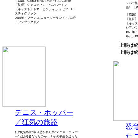
【原題】Capital in the Twenty-First Century
ッパー監
【監督】ジャスティン・ペンバートン
画〉 【終
【キャスト】トマ・ピケティ,ジョセフ・E・
スティグリッツ
【原題】Th
2019年／フランス,ニュージーランド／103分
【監督】
／アンプラグド／
【キャス
シア,ド
1971
ルム／D
上映は
上映は
デニス・ホッパー
／狂気の旅路
恐
狂的な欲望に取り憑かれた男"デニス・ホッパ
た
ー"とは何者だったのか…？その半生を追った