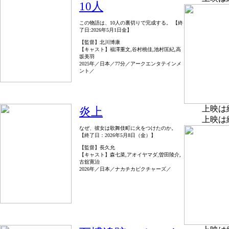
10人
この物語は、10人の裏切りで完成する。 【終
了日:2026年5月1日金】
【監督】北川博康
【キャスト】福澤重文,谷村桃佳,池村匡紀,高
坂美羽
2025年／日本／77分／アークエンタテインメ
ント／
上映は
炎上
上映は
なぜ、彼女は歌舞伎町に火をつけたのか。
【終了日：2026年5月8日（金）】
【監督】長久允
【キャスト】森七菜,アオイヤマダ,曽田陵介,
古舘寛治
2026年／日本／ナカチカピクチャーズ／