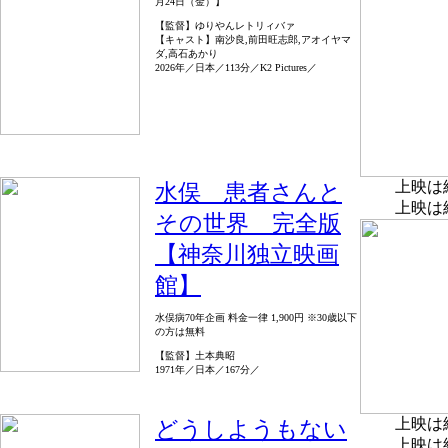
月24日（金）】
【監督】ゆりやんレトリィバァ
【キャスト】南沙良,前田旺志郎,アオイヤマ
ダ,高石あかり
2026年／日本／113分／K2 Pictures／
上映は
水俣 患者さんと
上映は
その世界 完全版
【神奈川独立映画
館】
水俣病70年企画 料金一律 1,900円 ※30歳以下
の方は無料
【監督】土本典昭
1971年／日本／167分／
上映は
どうしようもない
上映は