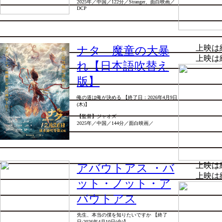
2025年／中国／122分／Stranger、面白映画／
DCP
上映は
ナタ 魔童の大暴
上映は
れ【日本語吹替え
版】
俺の道は俺が決める 【終了日：2026年4月9日
(木)】
【監督】ジャオズ
2025年／中国／144分／面白映画／
上映は
アバウトアス ・バ
上映は
ット・ノット・ア
バウトアス
先生、本当の僕を知りたいですか 【終了
日:2026年4月10日(金)】