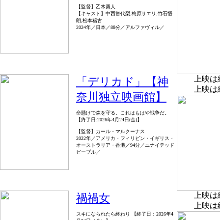
【監督】乙木勇人
【キャスト】中西智代梨,梅原サエリ,竹石悟
朗,松本稽古
2024年／日本／88分／アルファヴィル／
上映は
「デリカド」【神
上映は
奈川独立映画館】
命懸けで森を守る。これはもはや戦争だ。
【終了日:2026年4月24日(金)】
【監督】カール・マルクーナス
2022年／アメリカ・フィリピン・イギリス・
オーストラリア・香港／94分／ユナイテッド
ピープル／
上映は
禍禍女
上映は
スキになられたら終わり 【終了日：2026年4