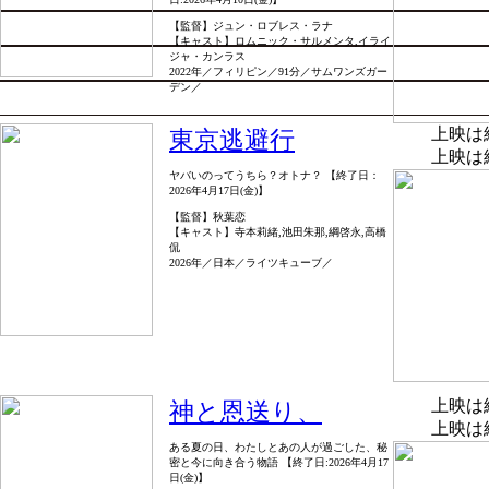
【監督】ジュン・ロブレス・ラナ
【キャスト】ロムニック・サルメンタ,イライ
ジャ・カンラス
2022年／フィリピン／91分／サムワンズガー
デン／
上映は
東京逃避行
上映は
ヤバいのってうちら？オトナ？ 【終了日：
2026年4月17日(金)】
【監督】秋葉恋
【キャスト】寺本莉緒,池田朱那,綱啓永,高橋
侃
2026年／日本／ライツキューブ／
上映は
神と恩送り、
上映は
ある夏の日、わたしとあの人が過ごした、秘
密と今に向き合う物語 【終了日:2026年4月17
日(金)】