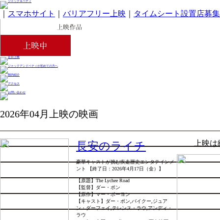
｜
スマホサイト
｜
バリアフリー上映
｜
タイムシート設置店募集
2026年04月上映の映画
上映は
長安のライチ
豪華キャストが挑む疾走歴史エンタテインメ
ント 【終了日：2026年4月17日（金）】
【原題】The Lychee Road
【監督】ダー・ポン
【原作】マー・ボーヨン
【キャスト】ダー・ポン,バイクー,ジュア
ン・ダーフェイ,テレンス・ラウ,アンディ・
ラウ