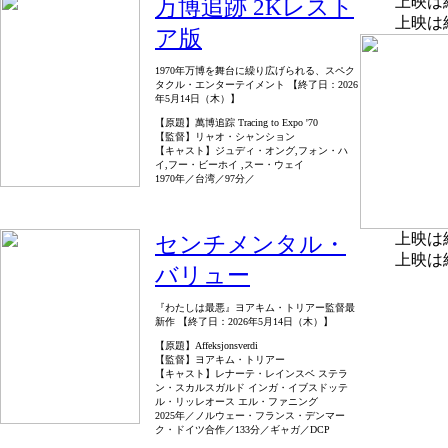
上映は
万博追跡 2Kレスト
上映は
ア版
1970年万博を舞台に繰り広げられる、スペク
タクル・エンターテイメント 【終了日：2026
年5月14日（木）】
【原題】萬博追踪 Tracing to Expo '70
【監督】リャオ・シャンション
【キャスト】ジュディ・オング,フォン・ハ
イ,フー・ビーホイ ,スー・ウェイ
1970年／台湾／97分／
上映は
センチメンタル・
上映は
バリュー
『わたしは最悪』ヨアキム・トリアー監督最
新作 【終了日：2026年5月14日（木）】
【原題】Affeksjonsverdi
【監督】ヨアキム・トリアー
【キャスト】レナーテ・レインスベ ステラ
ン・スカルスガルド インガ・イブスドッテ
ル・リッレオース エル・ファニング
2025年／ノルウェー・フランス・デンマー
ク・ドイツ合作／133分／ギャガ／DCP