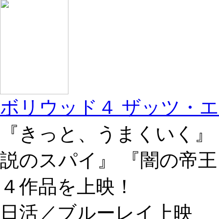
ボリウッド４ ザッツ・
『きっと、うまくいく』
説のスパイ』 『闇の帝王
４作品を上映！
日活／ブルーレイ上映